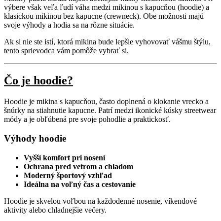
výbere však veľa ľudí váha medzi mikinou s kapucňou (hoodie) a
klasickou mikinou bez kapucne (crewneck). Obe možnosti majú
svoje výhody a hodia sa na rôzne situácie.
Ak si nie ste istí, ktorá mikina bude lepšie vyhovovať vášmu štýlu,
tento sprievodca vám pomôže vybrať si.
Čo je hoodie?
Hoodie je mikina s kapucňou, často doplnená o klokanie vrecko a
šnúrky na stiahnutie kapucne. Patrí medzi ikonické kúsky streetwear
módy a je obľúbená pre svoje pohodlie a praktickosť.
Výhody hoodie
Vyšší komfort pri nosení
Ochrana pred vetrom a chladom
Moderný športový vzhľad
Ideálna na voľný čas a cestovanie
Hoodie je skvelou voľbou na každodenné nosenie, víkendové
aktivity alebo chladnejšie večery.