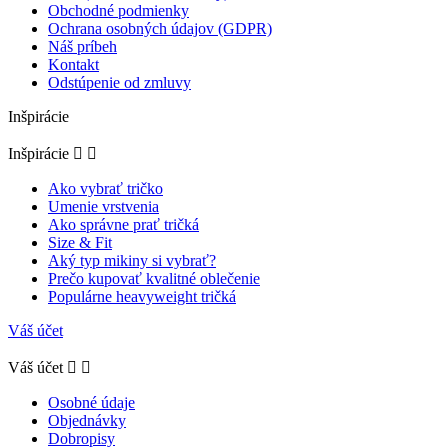
Obchodné podmienky
Ochrana osobných údajov (GDPR)
Náš príbeh
Kontakt
Odstúpenie od zmluvy
Inšpirácie
Inšpirácie


Ako vybrať tričko
Umenie vrstvenia
Ako správne prať tričká
Size & Fit
Aký typ mikiny si vybrať?
Prečo kupovať kvalitné oblečenie
Populárne heavyweight tričká
Váš účet
Váš účet


Osobné údaje
Objednávky
Dobropisy