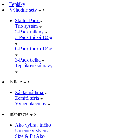
Tepláky
Výhodné sety
Starter Pack
Trio systém
2-Pack mikiny
3-Pack tričká 165g
6-Pack tričká 165g
3-Pack tielka
Teplákové súpravy
Edície
Základná línia
Zemitá séria
Výber akcentov
Inšpirácie
Ako vybrať tričko
Umenie vrstvenia
Size & Fit
Ako