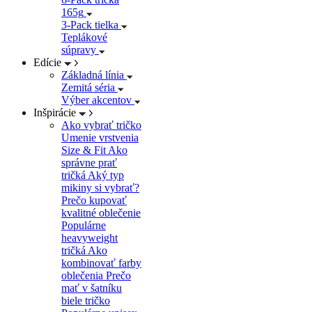
165g
3-Pack tielka
Teplákové
súpravy
Edície
Základná línia
Zemitá séria
Výber akcentov
Inšpirácie
Ako vybrať tričko
Umenie vrstvenia
Size & Fit
Ako
správne prať
tričká
Aký typ
mikiny si vybrať?
Prečo kupovať
kvalitné oblečenie
Populárne
heavyweight
tričká
Ako
kombinovať farby
oblečenia
Prečo
mať v šatníku
biele tričko