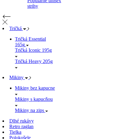
Populárne unisex
strihy
Tričká
Tričká Essential
165g
Tričká Iconic 195g
Tričká Heavy 205g
Mikiny
Mikiny bez kapucne
Mikiny s kapucňou
Mikiny na zips
Dlhé rukávy
Retro raglan
Tielka
Polokošele