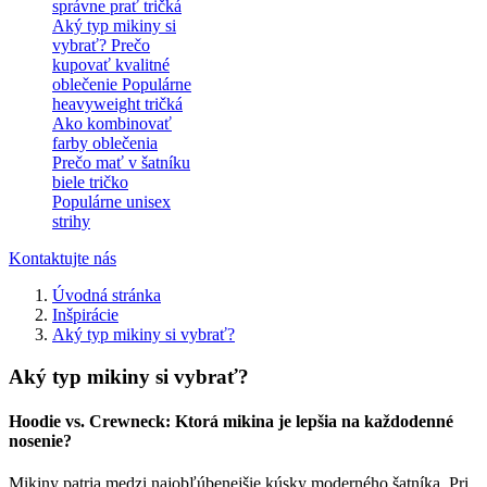
správne prať tričká
Aký typ mikiny si
vybrať?
Prečo
kupovať kvalitné
oblečenie
Populárne
heavyweight tričká
Ako kombinovať
farby oblečenia
Prečo mať v šatníku
biele tričko
Populárne unisex
strihy
Kontaktujte nás
Úvodná stránka
Inšpirácie
Aký typ mikiny si vybrať?
Aký typ mikiny si vybrať?
Hoodie vs. Crewneck: Ktorá mikina je lepšia na každodenné
nosenie?
Mikiny patria medzi najobľúbenejšie kúsky moderného šatníka. Pri