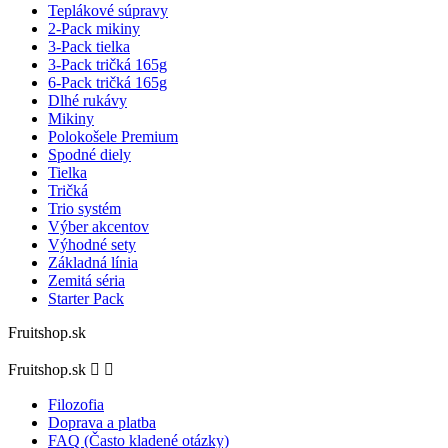
Teplákové súpravy
2-Pack mikiny
3-Pack tielka
3-Pack tričká 165g
6-Pack tričká 165g
Dlhé rukávy
Mikiny
Polokošele Premium
Spodné diely
Tielka
Tričká
Trio systém
Výber akcentov
Výhodné sety
Základná línia
Zemitá séria
Starter Pack
Fruitshop.sk
Fruitshop.sk


Filozofia
Doprava a platba
FAQ (Často kladené otázky)