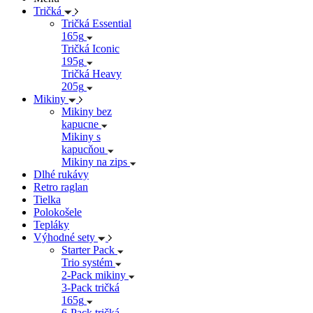
Tričká
Tričká Essential
165g
Tričká Iconic
195g
Tričká Heavy
205g
Mikiny
Mikiny bez
kapucne
Mikiny s
kapucňou
Mikiny na zips
Dlhé rukávy
Retro raglan
Tielka
Polokošele
Tepláky
Výhodné sety
Starter Pack
Trio systém
2-Pack mikiny
3-Pack tričká
165g
6-Pack tričká