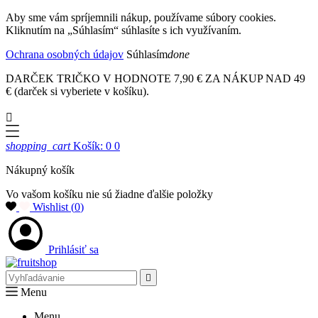
Aby sme vám spríjemnili nákup, používame súbory cookies.
Kliknutím na „Súhlasím“ súhlasíte s ich využívaním.
Ochrana osobných údajov
Súhlasím
done
DARČEK TRIČKO V HODNOTE 7,90 € ZA NÁKUP NAD 49
€ (darček si vyberiete v košíku).

shopping_cart
Košík: 0
0
Nákupný košík
Vo vašom košíku nie sú žiadne ďalšie položky
Wishlist (
0
)
Prihlásiť sa

Menu
Menu