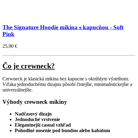
The Signature Hoodie mikina s kapucňou - Soft
Pink
25,90 €
Čo je crewneck?
Crewneck je klasická mikina bez kapucne s okrúhlym výstrihom.
Vďaka jednoduchému dizajnu pôsobí čistejšie, minimalistickejšie a
univerzálnejšie.
Výhody crewneck mikiny
Nadčasový dizajn
Jednoduché vrstvenie
Elegantnejší casual vzhľad
Pohodlné nosenie pod bundou alebo kabátom