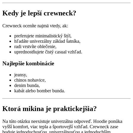
Kedy je lepší crewneck?
Crewneck oceníte najmä vtedy, ak:
preferujete minimalistický štýl,
hľadáte univerzálny základ šatníka,
radi vrstvíte oblečenie,
uprednostňujete čistý casual vzhľad.
Najlepšie kombinácie
jeansy,
chinos nohavice,
denim bunda,
kabát alebo bomber bunda.
Ktorá mikina je praktickejšia?
Na túto otázku neexistuje univerzálna odpoveď. Hoodie ponúka
vyšší komfort, viac tepla a športovejší vzhľad. Crewneck zase
boduje jednoduchosťou, univerzálnosťou a jednoduchším