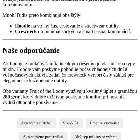
kombinovaním.
Mnohí ľudia preto kombinujú oba štýly:
Hoodie
na voľný čas, cestovanie a streetwear outfity.
Crewneck
do minimalistických a smart casual kombinácií.
Naše odporúčanie
Ak budujete funkčný šatník, ideálnym riešením je vlastniť oba typy
mikín. Hoodie vám poskytne pohodlie počas chladnejších dní a
voľnočasových aktivít, zatiaľ čo crewneck vytvorí čistý základ pre
elegantnejšie každodenné outfity.
Obe varianty Fruit of the Loom využívajú kvalitný úplet s gramážou
280 g/m²
, ktorý dobre drží tvar, poskytuje komfort pri nosení a
vydrží dlhodobé používanie.
Ako vybrať tričko
Size&Fit
Umenie vrstvenia
Ako správne prať tričká
Aký typ mikiny si vybrať