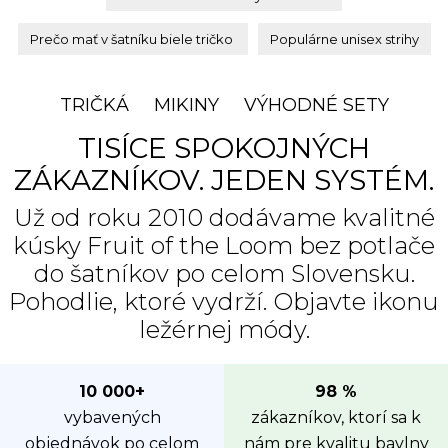
Prečo mať v šatníku biele tričko
Populárne unisex strihy
TRIČKÁ
MIKINY
VÝHODNÉ SETY
TISÍCE SPOKOJNÝCH
ZÁKAZNÍKOV. JEDEN SYSTÉM.
Už od roku 2010 dodávame kvalitné
kúsky Fruit of the Loom bez potlače
do šatníkov po celom Slovensku.
Pohodlie, ktoré vydrží. Objavte ikonu
ležérnej módy.
10 000+
98 %
vybavených
zákazníkov, ktorí sa k
objednávok po celom
nám pre kvalitu bavlny