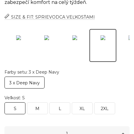
zabezpečí komfort na celý týždeň.
SIZE & FIT: SPRIEVODCA VEĽKOSŤAMI
Farby setu: 3 x Deep Navy
3 x Deep Navy
Veľkosť: S
S
M
L
XL
2XL
–
+