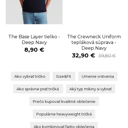
The Base Layer tielko -
The Crewneck Uniform
Deep Navy
tepláková súprava -
Deep Navy
8,90 €
32,90 €
39,80 €
Ako vybrať tričko
Size&Fit
Umenie vrstvenia
Ako správne prať tričká
Aký typ mikiny si vybrať
Prečo kupovať kvalitné oblečenie
Populárne heavyweight tričká
Ako kombinovať farby oblečenia