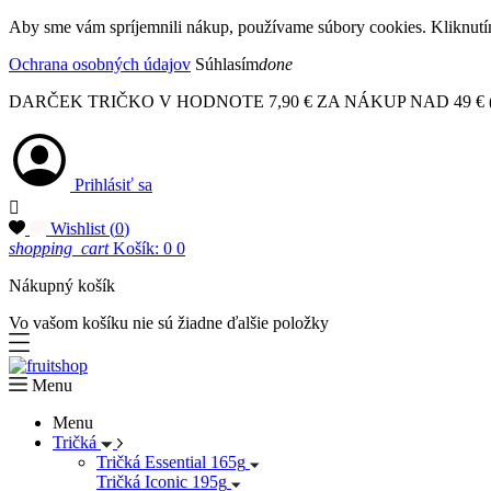
Aby sme vám spríjemnili nákup, používame súbory cookies. Kliknutím
Ochrana osobných údajov
Súhlasím
done
DARČEK TRIČKO V HODNOTE 7,90 € ZA NÁKUP NAD 49 € (darček
Prihlásiť sa

Wishlist (
0
)
shopping_cart
Košík: 0
0
Nákupný košík
Vo vašom košíku nie sú žiadne ďalšie položky
Menu
Menu
Tričká
Tričká Essential 165g
Tričká Iconic 195g