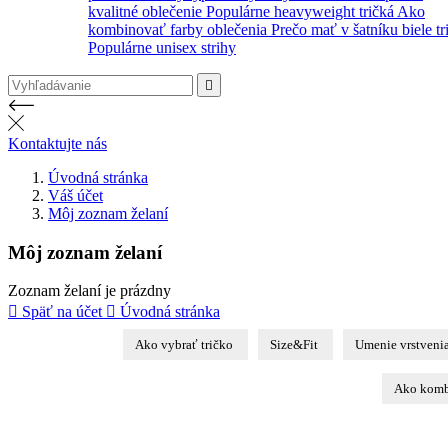
kvalitné oblečenie
Populárne heavyweight tričká
Ako
kombinovať farby oblečenia
Prečo mať v šatníku biele tr
Populárne unisex strihy

Kontaktujte nás
Úvodná stránka
Váš účet
Môj zoznam želaní
Môj zoznam želaní
Zoznam želaní je prázdny

Späť na účet

Úvodná stránka
Ako vybrať tričko
Size&Fit
Umenie vrstveni
Ako komb