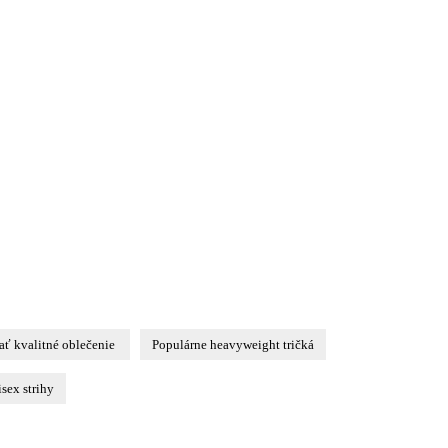
ať kvalitné oblečenie
Populárne heavyweight tričká
sex strihy