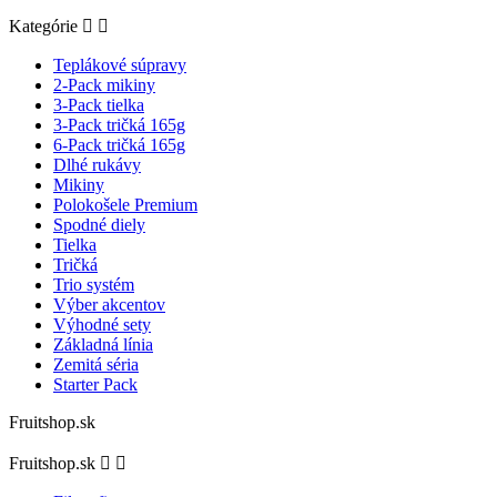
Kategórie


Teplákové súpravy
2-Pack mikiny
3-Pack tielka
3-Pack tričká 165g
6-Pack tričká 165g
Dlhé rukávy
Mikiny
Polokošele Premium
Spodné diely
Tielka
Tričká
Trio systém
Výber akcentov
Výhodné sety
Základná línia
Zemitá séria
Starter Pack
Fruitshop.sk
Fruitshop.sk

