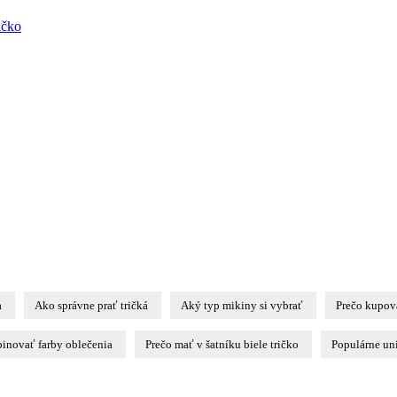
ičko
a
Ako správne prať tričká
Aký typ mikiny si vybrať
Prečo kupov
inovať farby oblečenia
Prečo mať v šatníku biele tričko
Populárne uni