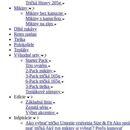
Tričká Heavy 205g
Mikiny
Mikiny bez kapucne
Mikiny s kapucňou
Mikiny na zips
Dlhé rukávy
Retro raglan
Tielka
Polokošele
Tepláky
Výhodné sety
Starter Pack
Trio systém
2-Pack mikiny
3-Pack tričká 165g
6-Pack tričká 165g
3-Pack tielka
Teplákové súpravy
Edície
Základná línia
Zemitá séria
Výber akcentov
Inšpirácie
Ako vybrať tričko
Umenie vrstvenia
Size & Fit
Ako sprá
prať tričká
Aký typ mikiny si vybrať?
Prečo kupovať