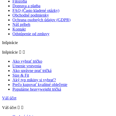
Filozofia
Doprava a platba
FAQ (Často kladené otázky)
Obchodné podmienky
Ochrana osobných údajov (GDPR)
Náš príbeh
Kontakt
Odstúpenie od zmluvy
Inšpirácie
Inšpirácie


Ako vybrať tričko
Umenie vrstvenia
Ako správne prať tričká
Size & Fit
Aký typ mikiny si vybrať?
Prečo kupovať kvalitné oblečenie
Populárne heavyweight tričká
Váš účet
Váš účet

