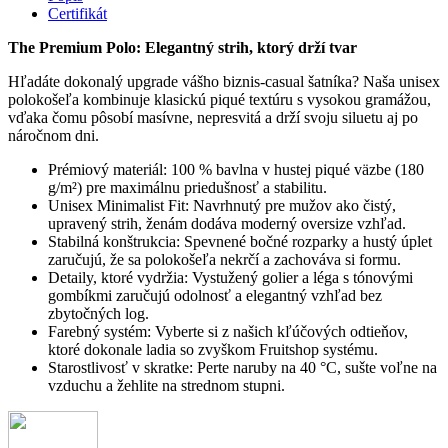
Certifikát
The Premium Polo: Elegantný strih, ktorý drží tvar
Hľadáte dokonalý upgrade vášho biznis-casual šatníka? Naša unisex
polokošeľa kombinuje klasickú piqué textúru s vysokou gramážou,
vďaka čomu pôsobí masívne, nepresvitá a drží svoju siluetu aj po
náročnom dni.
Prémiový materiál: 100 % bavlna v hustej piqué väzbe (180
g/m²) pre maximálnu priedušnosť a stabilitu.
Unisex Minimalist Fit: Navrhnutý pre mužov ako čistý,
upravený strih, ženám dodáva moderný oversize vzhľad.
Stabilná konštrukcia: Spevnené bočné rozparky a hustý úplet
zaručujú, že sa polokošeľa nekrčí a zachováva si formu.
Detaily, ktoré vydržia: Vystužený golier a léga s tónovými
gombíkmi zaručujú odolnosť a elegantný vzhľad bez
zbytočných log.
Farebný systém: Vyberte si z našich kľúčových odtieňov,
ktoré dokonale ladia so zvyškom Fruitshop systému.
Starostlivosť v skratke: Perte naruby na 40 °C, sušte voľne na
vzduchu a žehlite na strednom stupni.