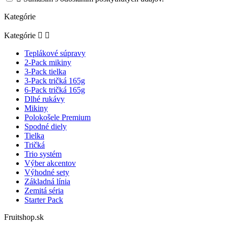
Kategórie
Kategórie


Teplákové súpravy
2-Pack mikiny
3-Pack tielka
3-Pack tričká 165g
6-Pack tričká 165g
Dlhé rukávy
Mikiny
Polokošele Premium
Spodné diely
Tielka
Tričká
Trio systém
Výber akcentov
Výhodné sety
Základná línia
Zemitá séria
Starter Pack
Fruitshop.sk