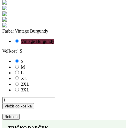
Farba: Vintage Burgundy
Vintage Burgundy
Veľkosť: S
S
M
L
XL
2XL
3XL
Vložiť do košíka
TRIČKO DARČEK