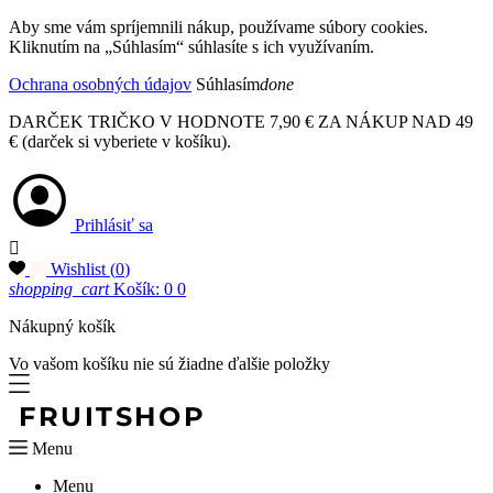
Aby sme vám spríjemnili nákup, používame súbory cookies.
Kliknutím na „Súhlasím“ súhlasíte s ich využívaním.
Ochrana osobných údajov
Súhlasím
done
DARČEK TRIČKO V HODNOTE 7,90 € ZA NÁKUP NAD 49
€ (darček si vyberiete v košíku).
Prihlásiť sa

Wishlist (
0
)
shopping_cart
Košík: 0
0
Nákupný košík
Vo vašom košíku nie sú žiadne ďalšie položky
Menu
Menu