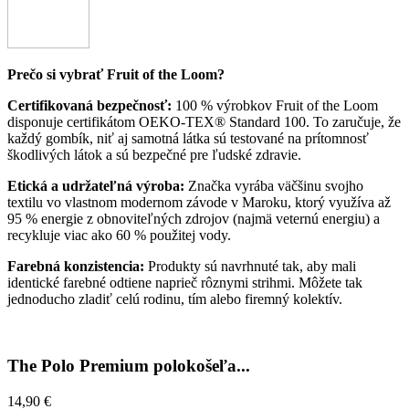
Prečo si vybrať Fruit of the Loom?
Certifikovaná bezpečnosť:
100 % výrobkov Fruit of the Loom
disponuje certifikátom OEKO-TEX® Standard 100. To zaručuje, že
každý gombík, niť aj samotná látka sú testované na prítomnosť
škodlivých látok a sú bezpečné pre ľudské zdravie.
Etická a udržateľná výroba:
Značka vyrába väčšinu svojho
textilu vo vlastnom modernom závode v Maroku, ktorý využíva až
95 % energie z obnoviteľných zdrojov (najmä veternú energiu) a
recykluje viac ako 60 % použitej vody.
Farebná konzistencia:
Produkty sú navrhnuté tak, aby mali
identické farebné odtiene naprieč rôznymi strihmi. Môžete tak
jednoducho zladiť celú rodinu, tím alebo firemný kolektív.
The Polo Premium polokošeľa...
14,90 €