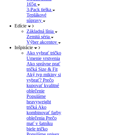
165g
3-Pack tielka
Teplákové
súpravy
Edície
Základná línia
Zemitá séria
Výber akcentov
Inšpirácie
Ako vybrať tričko
Umenie vrstvenia
Ako správne prať
tričká
Size & Fit
Aký typ mikiny si
vybrať?
Prečo
kupovať kvalitné
oblečenie
Populárne
heavyweight
tričká
Ako
kombinovať farby
oblečenia
Prečo
mať v šatníku
biele tričko
Populárne unisex