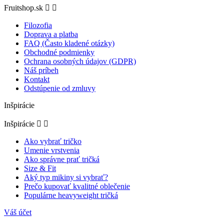
Fruitshop.sk


Filozofia
Doprava a platba
FAQ (Často kladené otázky)
Obchodné podmienky
Ochrana osobných údajov (GDPR)
Náš príbeh
Kontakt
Odstúpenie od zmluvy
Inšpirácie
Inšpirácie


Ako vybrať tričko
Umenie vrstvenia
Ako správne prať tričká
Size & Fit
Aký typ mikiny si vybrať?
Prečo kupovať kvalitné oblečenie
Populárne heavyweight tričká
Váš účet