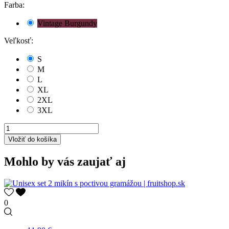
Farba:
Vintage Burgundy
Veľkosť:
S
M
L
XL
2XL
3XL
Vložiť do košíka
Mohlo by vás zaujať aj
0