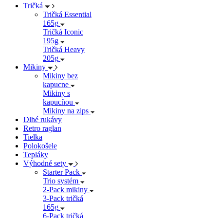
Tričká
Tričká Essential
165g
Tričká Iconic
195g
Tričká Heavy
205g
Mikiny
Mikiny bez
kapucne
Mikiny s
kapucňou
Mikiny na zips
Dlhé rukávy
Retro raglan
Tielka
Polokošele
Tepláky
Výhodné sety
Starter Pack
Trio systém
2-Pack mikiny
3-Pack tričká
165g
6-Pack tričká