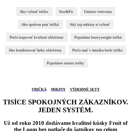
Ako vybrať tričko
Size&Fit
Umenie vrstvenia
Ako správne prať tričká
Aký typ mikiny si vybrať
Prečo kupovať kvalitné oblečenie
Populárne heavyweight tričká
Ako kombinovať farby oblečenia
Prečo mať v šatníku biele tričko
Populárne unisex strihy
TRIČKÁ
MIKINY
VÝHODNÉ SETY
TISÍCE SPOKOJNÝCH ZÁKAZNÍKOV.
JEDEN SYSTÉM.
Už od roku 2010 dodávame kvalitné kúsky Fruit of
the Loom bez potlače do šatníkov po celom